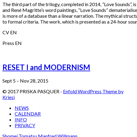
The third part of the trilogy, completed in 2014, ”Love Sounds”, i
and René Magritte’s word paintings, “Love Sounds” dematerialises t
is more of a database than a linear narration. The mythical struc
to formal criteria. The work, which is presented as a 24-hour sou
CV EN
Press EN
RESET I and MODERNISM
Sept 5 – Nov 28, 2015
© 2017 PRISKA PASQUER -
Enfold WordPress Theme by
Kriesi
NEWS
CALENDAR
INFO
PRIVACY
Shomei Tomatsu
Manfred Willmann