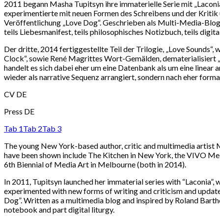
2011 begann Masha Tupitsyn ihre immaterielle Serie mit „Laconia
experimentierte mit neuen Formen des Schreibens und der Kritik 
Veröffentlichung „Love Dog“. Geschrieben als Multi-Media-Blog 
teils Liebesmanifest, teils philosophisches Notizbuch, teils digital
Der dritte, 2014 fertiggestellte Teil der Trilogie, „Love Sounds“
Clock“, sowie René Magrittes Wort-Gemälden, dematerialisiert „L
handelt es sich dabei eher um eine Datenbank als um eine linear a
wieder als narrative Sequenz arrangiert, sondern nach eher form
CV DE
Press DE
Tab 1
Tab 2
Tab 3
The young New York-based author, critic and multimedia artist Ma
have been shown include The Kitchen in New York, the VIVO Medi
6th Biennial of Media Art in Melbourne (both in 2014).
In 2011, Tupitsyn launched her immaterial series with “Laconia”, w
experimented with new forms of writing and criticism and updated
Dog”. Written as a multimedia blog and inspired by Roland Barth
notebook and part digital liturgy.