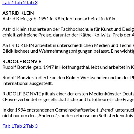
Tab 1
Tab 2
Tab 3
ASTRID KLEIN
Astrid Klein, geb. 1951 in Köln, lebt und arbeitet in Köln
Astrid Klein studierte an der Fachhochschule für Kunst und Desig
erhielt zahlreiche Preise, darunter der Käthe-Kollwitz-Preis 
ASTRID KLEIN arbeitet in unterschiedlichen Medien und Techniken 
Bildklischees und Wahrnehmungsprägungen befasst. Eine wichtige
RUDOLF BONVIE
Rudolf Bonvie, geb. 1947 in Hoffnungsthal, lebt und arbeitet in 
Rudolf Bonvie studierte an den Kölner Werkschulen und an der Ph
international ausgestellt.
RUDOLF BONVIE gilt als einer der ersten Medienkünstler Deutsch
Œuvre verbindet er gesellschaftliche und fototheoretische Frage
In der 1994 entstandenen Gemeinschaftsarbeit „
fremd
“ untersu
nicht nur um den „Anderen“, sondern ebenso um Selbsterkenntnis 
Tab 1
Tab 2
Tab 3